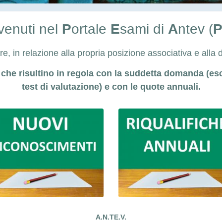
enuti nel
P
ortale
E
sami di
A
ntev (
are, in relazione alla propria posizione associativa e al
i che risultino in regola con la suddetta domanda (escl
test di valutazione) e con le quote annuali.
A.N.TE.V.